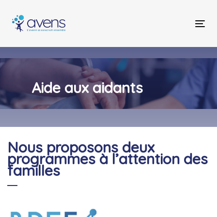
Skip
Skip
links
to
Tog
primary
nav
navigation
Skip
to
content
Aide aux aidants
Nous proposons deux
programmes à l’attention des
familles