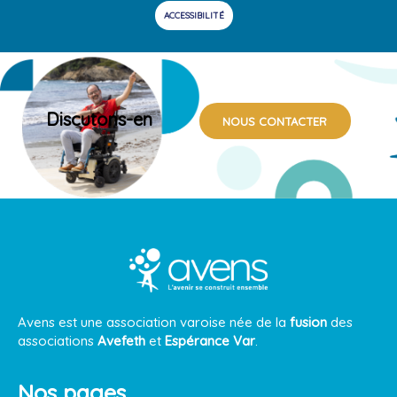
ACCESSIBILITÉ
Discutons-en
NOUS CONTACTER
Avens est une association varoise née de la
fusion
des
associations
Avefeth
et
Espérance Var
.
Nos pages