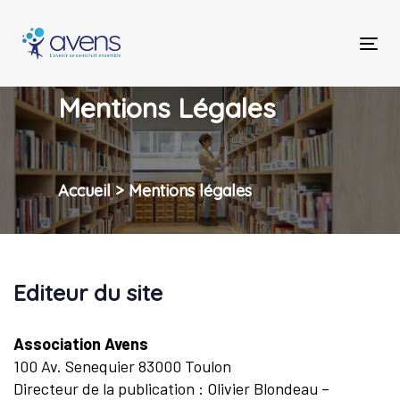
Skip
Skip
links
to
Tog
primary
nav
navigation
Skip
Mentions Légales
to
content
Accueil
>
Mentions légales
Editeur du site
Association Avens
100 Av. Senequier 83000 Toulon
Directeur de la publication : Olivier Blondeau –