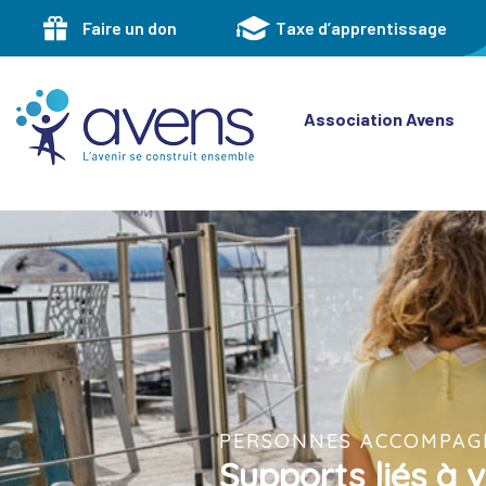
Skip
Skip
Faire un don
Taxe d’apprentissage
links
to
primary
navigation
Skip
Association Avens
to
content
PERSONNES ACCOMPAG
Supports liés à 