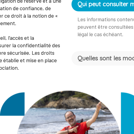
igation de réserve et à une
Qui peut consulter 
elation de confiance, de
r ce droit à la notion de «
Les informations conten
nement.
peuvent être consultées
légal le cas échéant.
il, l’accès et la
urer la confidentialité des
re sécurisée. Les droits
Quelles sont les mod
e établie et mise en place
ociation.