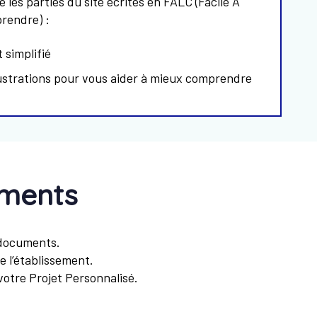
e les parties du site écrites en FALC (Facile A
prendre) :
 simplifié
illustrations pour vous aider à mieux comprendre
ments
s documents.
 l’établissement.
votre Projet Personnalisé.