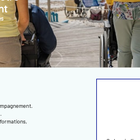
nt
és
compagnement.
.
nformations,