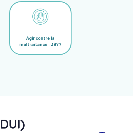
Agir contre la
maltraitance : 3977
(DUI)