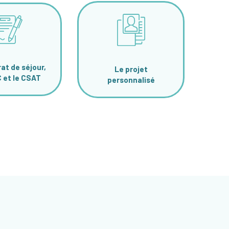
at de séjour,
Le projet
C et le CSAT
personnalisé