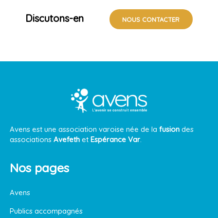
Discutons-en
NOUS CONTACTER
Avens est une association varoise née de la
fusion
des
associations
Avefeth
et
Espérance Var
.
Nos pages
Avens
Publics accompagnés