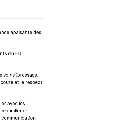
sence apaisante des
ents du FO
e soins (brossage,
coute et le respect
ier avec les
une meilleure
 la communication