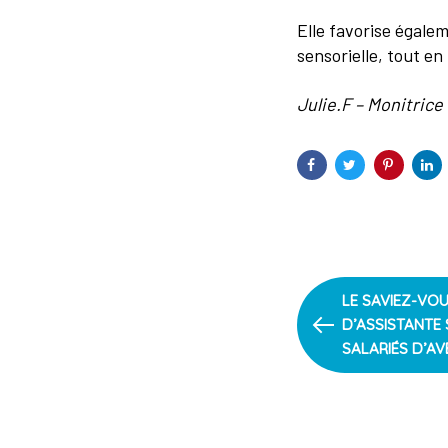
Elle favorise égalem
sensorielle, tout en 
Julie.F – Monitric
PREVIOUS
LE SAVIEZ-VOU
ARTICLE
D’ASSISTANTE 
SALARIÉS D’AV