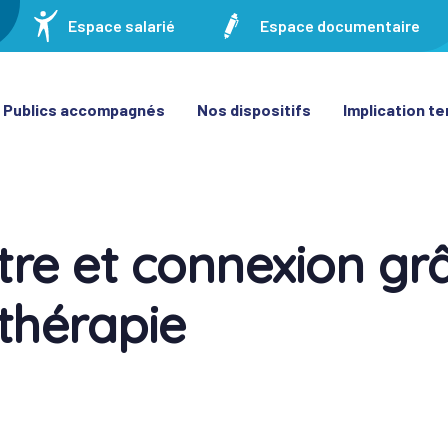
Espace salarié
Espace documentaire
Publics accompagnés
Nos dispositifs
Implication ter
tre et connexion gr
on
othérapie