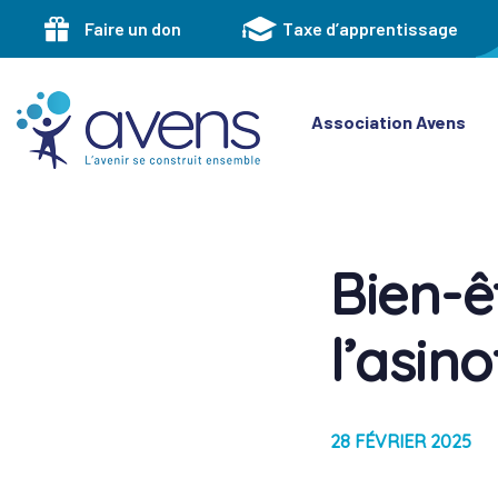
Skip
Skip
Faire un don
Taxe d’apprentissage
links
to
primary
navigation
Skip
Association Avens
to
content
Bien-ê
Post
navigati
l’asin
28 FÉVRIER 2025