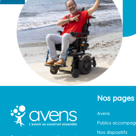
Nos pages
Avens
Publics accompag
Nos dispositifs
Avens est une association varoise