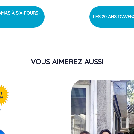
LAMAS À SIX-FOURS-
NEXT
LES 20 ANS D’AVE
ARTICLE
VOUS AIMEREZ AUSSI