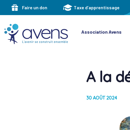
Skip
Skip
Faire un don
Taxe d’apprentissage
links
to
primary
navigation
Skip
Association Avens
to
content
A la d
Post
navigati
30 AOÛT 2024