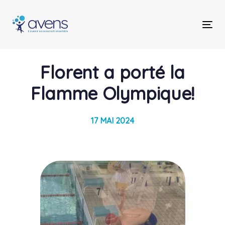
Skip
Skip
links
to
Tog
primary
nav
navigation
Skip
Post
Florent a porté la
to
content
navigation
Flamme Olympique!
17 MAI 2024