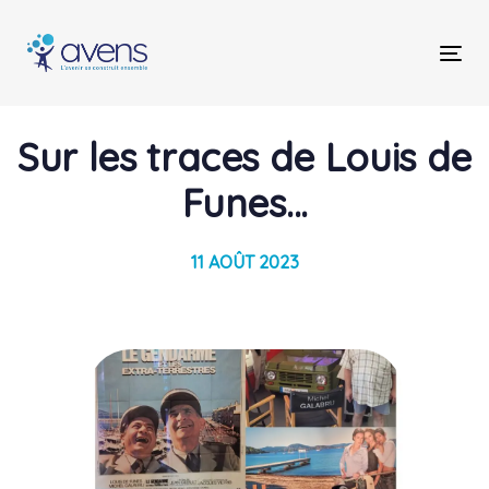
Skip
Skip
links
to
Tog
primary
nav
navigation
Skip
Post
Sur les traces de Louis de
to
content
navigation
Funes…
11 AOÛT 2023