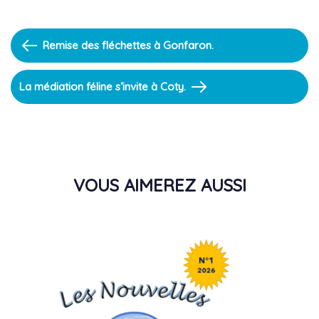
Previous
Remise des fléchettes à Gonfaron.
Article
Next
La médiation féline s’invite à Coty.
Article
VOUS AIMEREZ AUSSI