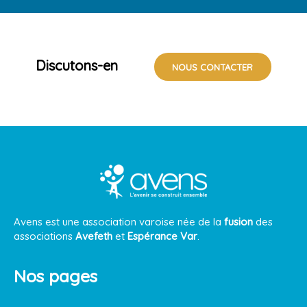
Discutons-en
NOUS CONTACTER
Avens est une association varoise née de la
fusion
des
associations
Avefeth
et
Espérance Var
.
Nos pages