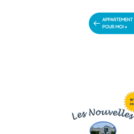
PREVIOUS
APPARTEMENT R
ARTICLE
POUR MOI »