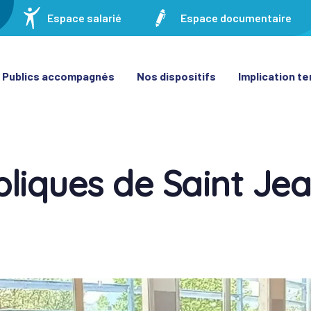
Espace salarié
Espace documentaire
Publics accompagnés
Nos dispositifs
Implication ter
pliques de Saint Je
on