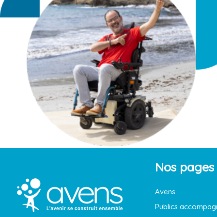
Nos pages
Avens
Publics accompag