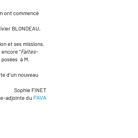
Jean ont commencé
 Olivier BLONDEAU,
ion et ses missions.
u encore “
Faites-
é posées à M.
rte d’un nouveau
Sophie FINET
ce-adjointe du
PAVA