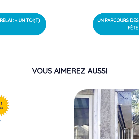
NEXT
ELAI : « UN TOI(T)
UN PARCOURS DES
ARTICLE
FÊTE
VOUS AIMEREZ AUSSI