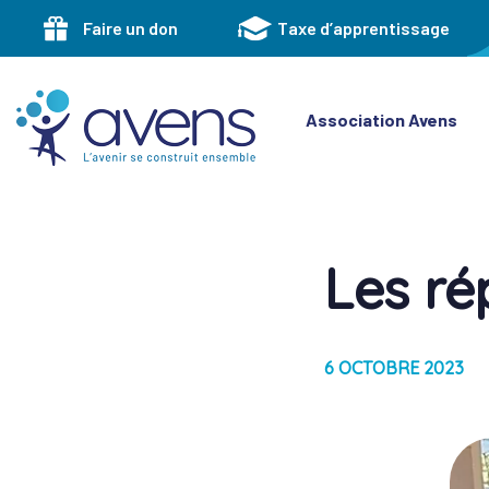
Skip
Skip
Faire un don
Taxe d’apprentissage
links
to
primary
navigation
Skip
Association Avens
to
content
Les ré
Post
navigati
6 OCTOBRE 2023