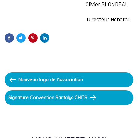
Olivier BLONDEAU
Directeur Général
Previous
Nouveau logo de l’association
Article
Next
Signature Convention Santalys CHITS
Article