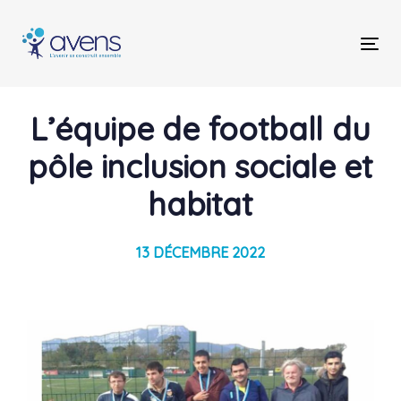
Skip
Skip
links
to
Tog
primary
nav
navigation
Skip
Post
L’équipe de football du
to
content
navigation
pôle inclusion sociale et
habitat
13 DÉCEMBRE 2022