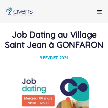
Skip
Skip
links
to
Tog
primary
nav
navigation
Skip
Post
Job Dating au Village
to
content
navigation
Saint Jean à GONFARON
9 FÉVRIER 2024