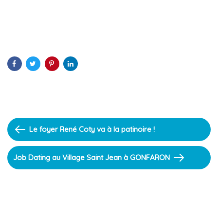
Previous
Le foyer René Coty va à la patinoire !
Article
Next
Job Dating au Village Saint Jean à GONFARON
Article