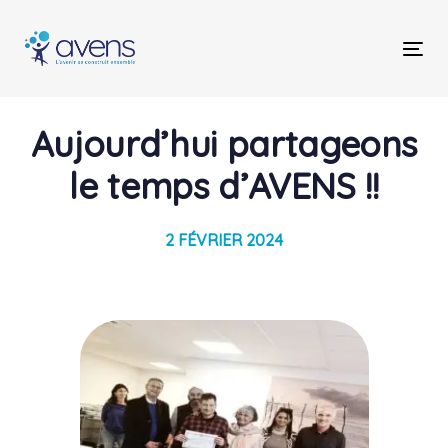
Skip
Skip
links
to
Tog
primary
nav
navigation
Skip
Post
Aujourd’hui partageons
to
content
navigation
le temps d’AVENS !!
2 FÉVRIER 2024