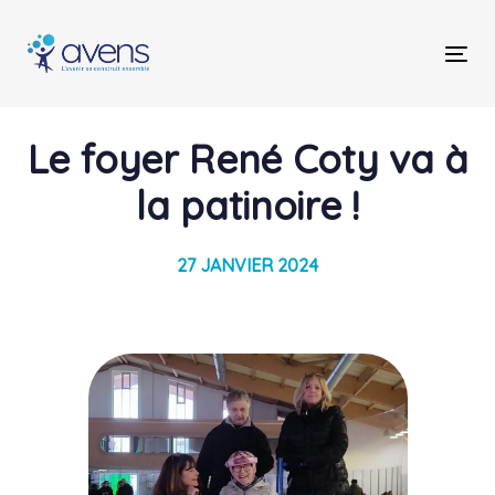
Skip
Skip
links
to
Tog
primary
nav
navigation
Skip
Post
Le foyer René Coty va à
to
content
navigation
la patinoire !
27 JANVIER 2024