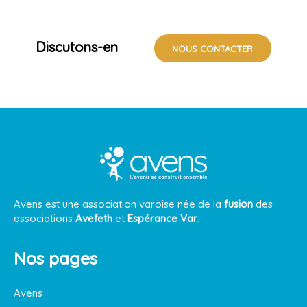
Discutons-en
NOUS CONTACTER
Avens est une association varoise née de la
fusion
des
associations
Avefeth
et
Espérance Var
.
Nos pages
Avens